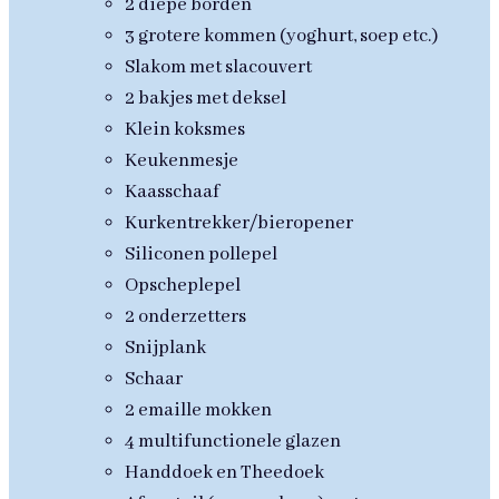
2 diepe borden
3 grotere kommen (yoghurt, soep etc.)
Slakom met slacouvert
2 bakjes met deksel
Klein koksmes
Keukenmesje
Kaasschaaf
Kurkentrekker/bieropener
Siliconen pollepel
Opscheplepel
2 onderzetters
Snijplank
Schaar
2 emaille mokken
4 multifunctionele glazen
Handdoek en Theedoek