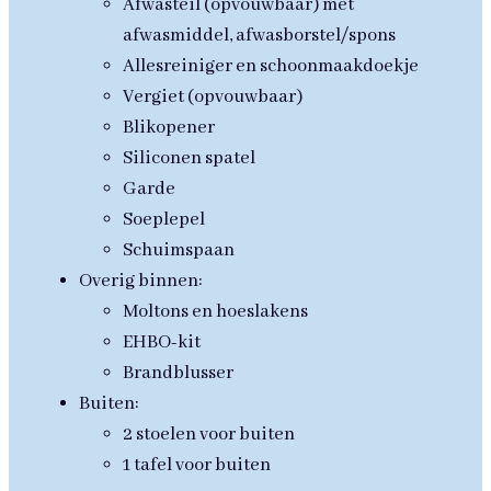
Afwasteil (opvouwbaar) met
afwasmiddel, afwasborstel/spons
Allesreiniger en schoonmaakdoekje
Vergiet (opvouwbaar)
Blikopener
Siliconen spatel
Garde
Soeplepel
Schuimspaan
Overig binnen:
Moltons en hoeslakens
EHBO-kit
Brandblusser
Buiten:
2 stoelen voor buiten
1 tafel voor buiten