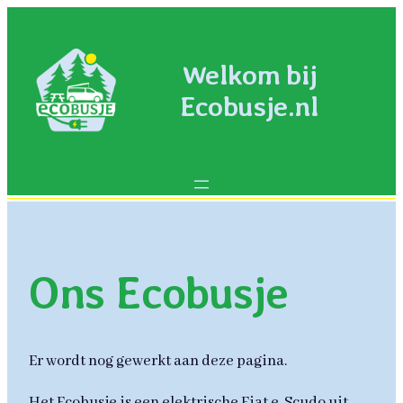
Ga
naar
Welkom bij
de
inhoud
Ecobusje.nl
Ons Ecobusje
Er wordt nog gewerkt aan deze pagina.
Het Ecobusje is een elektrische Fiat e-Scudo uit