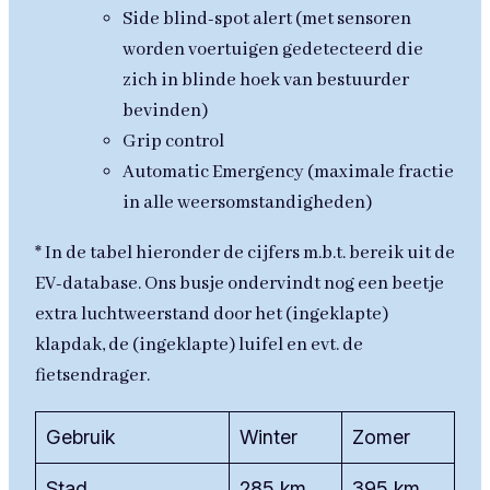
Side blind-spot alert (met sensoren
worden voertuigen gedetecteerd die
zich in blinde hoek van bestuurder
bevinden)
Grip control
Automatic Emergency (maximale fractie
in alle weersomstandigheden)
* In de tabel hieronder de cijfers m.b.t. bereik uit de
EV-database. Ons busje ondervindt nog een beetje
extra luchtweerstand door het (ingeklapte)
klapdak, de (ingeklapte) luifel en evt. de
fietsendrager.
Gebruik
Winter
Zomer
Stad
285 km
395 km